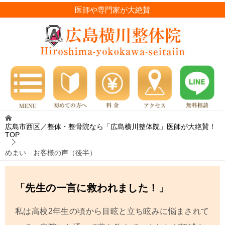
医師や専門家が大絶賛
広島市西区／整体・整骨院なら「広島横川整体院」医師が大絶賛！
TOP
めまい お客様の声（後半）
「先生の一言に救われました！」
私は高校2年生の頃から目眩と立ち眩みに悩まされて